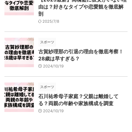
由は？好きなタイプや恋愛観を徹底解
剖
2025/7/8
スポーツ
古賀紗理那の引退の理由を徹底考察！
28歳は早すぎる？
2024/10/19
スポーツ
石川祐希母子家庭？父親は離婚して
る？両親の年齢や家族構成を調査
2024/10/19