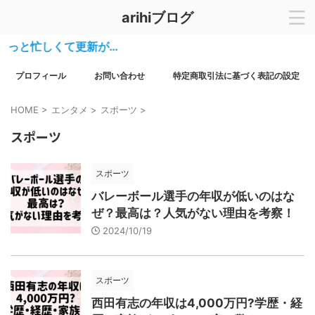
arihiブログ
っと忙しくて更新が…
プロフィール
お問い合わせ
特定商取引法に基づく表記の設定
HOME
>
エンタメ
>
スポーツ
>
スポーツ
スポーツ
バレーボール選手の年収が低いのはな
ぜ？最高は？人気がない理由を考察！
2024/10/19
スポーツ
西田有志の年収は4,000万円?学歴・経