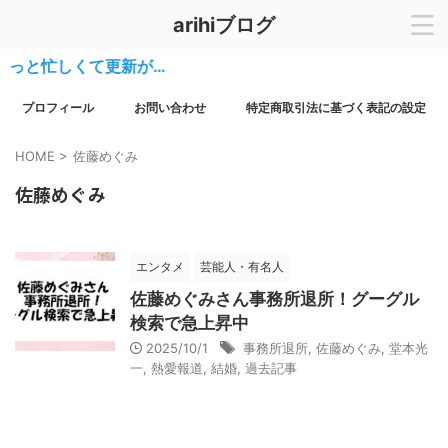
arihiブログ
ょっと忙しくて更新が…
プロフィール
お問い合わせ
特定商取引法に基づく表記の設定
HOME
>
佐藤めぐみ
佐藤めぐみ
エンタメ
芸能人・有名人
佐藤めぐみさん事務所退所！グーグル
検索で急上昇中
2025/10/1
事務所退所
,
佐藤めぐみ
,
堂本光
一
,
熱愛報道
,
結婚
,
過去記事