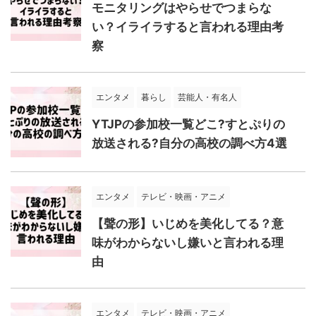
モニタリングはやらせでつまらな
い？イライラすると言われる理由考
察
エンタメ
暮らし
芸能人・有名人
YTJPの参加校一覧どこ?すとぷりの
放送される?自分の高校の調べ方4選
エンタメ
テレビ・映画・アニメ
【聲の形】いじめを美化してる？意
味がわからないし嫌いと言われる理
由
エンタメ
テレビ・映画・アニメ