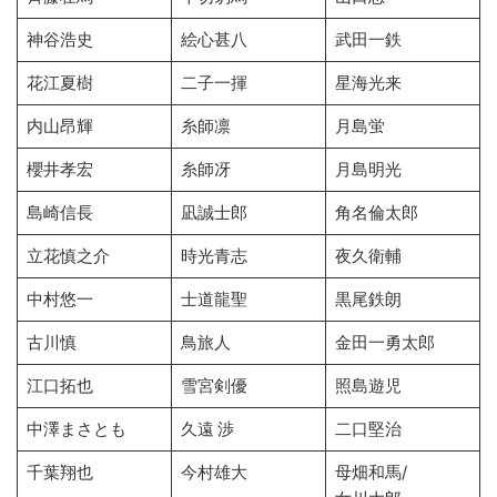
神谷浩史
絵心甚八
武田一鉄
花江夏樹
二子一揮
星海光来
内山昂輝
糸師凛
月島蛍
櫻井孝宏
糸師冴
月島明光
島崎信長
凪誠士郎
角名倫太郎
立花慎之介
時光青志
夜久衛輔
中村悠一
士道龍聖
黒尾鉄朗
古川慎
鳥旅人
金田一勇太郎
江口拓也
雪宮剣優
照島遊児
中澤まさとも
久遠 渉
二口堅治
千葉翔也
今村雄大
母畑和馬/