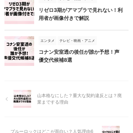
リゼロ3期がアマプラで見れない！利
用者が画像付きで解説
エンタメ
テレビ・映画・アニメ
コナン安室透の後任が誰か予想！声
優交代候補8選
山本格なにした？重大な契約違反とは？廃
業までする理由
ブルーロックはどこが面白い？人気理由6