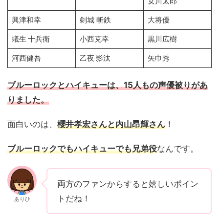
女川太郎
興津和幸
剣城 斬鉄
大将優
蟻生 十兵衛
小西克幸
黒川広樹
河西健吾
乙夜 影汰
矢巾秀
ブルーロックとハイキューは、15人もの声優被りがあ
りました。
面白いのは、
櫻井孝宏さんと内山昂輝さん
！
ブルーロックでもハイキューでも兄弟役
なんです。
両方のファンからすると嬉しいポイン
トだね！
ありひ