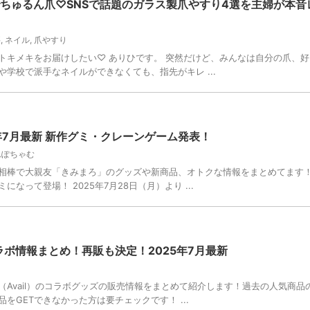
ちゅるん爪♡SNSで話題のガラス製爪やすり4選を主婦が本音
要
,
ネイル
,
爪やすり
トキメキをお届けしたい♡ ありひです。 突然だけど、みんなは自分の爪、好
学校で派手なネイルができなくても、指先がキレ ...
年7月最新 新作グミ・クレーンゲーム発表！
んぽちゃむ
相棒で大親友「きみまろ」のグッズや新商品、オトクな情報をまとめてます
なって登場！ 2025年7月28日（月）より ...
ボ情報まとめ！再販も決定！2025年7月最新
Avail）のコラボグッズの販売情報をまとめて紹介します！過去の人気商品
GETできなかった方は要チェックです！ ...