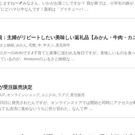
じますね〜🍂みなさん、いかがお過ごしですか？ 我が家では、小学生の娘が
プにどハマり中なんです！最初は「ブイチューバ ...
納税：主婦がリピートしたい美味しい返礼品【みかん・牛肉・カ
さと納税
,
みかん
,
毛蟹
,
牛
,
牛タン
,
黒毛和牛
ガーのArihiです♪子育てと家事に追われる毎日ですが、美味しいものを食
るのが、Amazonのふるさと納税な ...
が受注販売決定
UT
,
オンラインショップ
,
ユニクロ
,
ラブブ
,
受注販売
月25日に発売されたんですが、オンラインストアでは開始と同時にアクセスが
ても決済に進めないうちに売り切れた」なんて声 ...