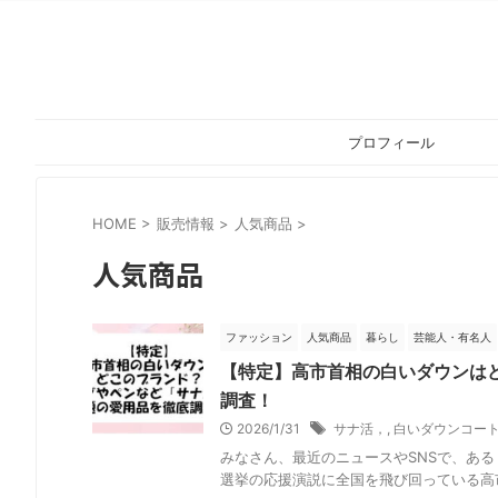
プロフィール
HOME
>
販売情報
>
人気商品
>
人気商品
ファッション
人気商品
暮らし
芸能人・有名人
【特定】高市首相の白いダウンは
調査！
2026/1/31
サナ活，
,
白いダウンコー
みなさん、最近のニュースやSNSで、あ
選挙の応援演説に全国を飛び回っている高市