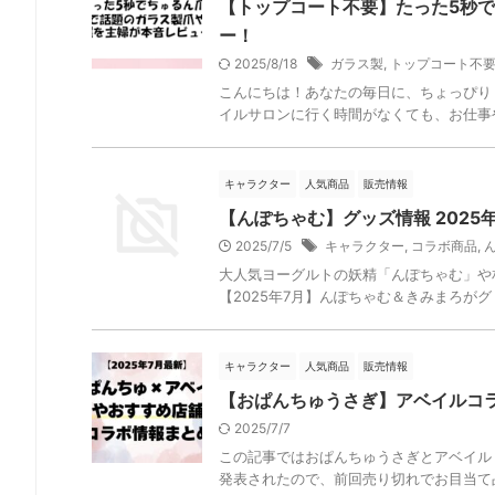
【トップコート不要】たった5秒で
ー！
2025/8/18
ガラス製
,
トップコート不
こんにちは！あなたの毎日に、ちょっぴり
イルサロンに行く時間がなくても、お仕事や
キャラクター
人気商品
販売情報
【んぽちゃむ】グッズ情報 2025
2025/7/5
キャラクター
,
コラボ商品
,
大人気ヨーグルトの妖精「んぽちゃむ」や
【2025年7月】んぽちゃむ＆きみまろがグミに
キャラクター
人気商品
販売情報
【おぱんちゅうさぎ】アベイルコラ
2025/7/7
この記事ではおぱんちゅうさぎとアベイル（
発表されたので、前回売り切れでお目当て品を