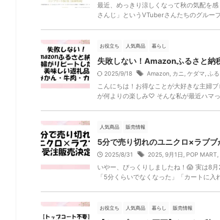
最近、めっきり涼しくなって秋の気配を感
さんじ」というVTuberさんたちのグルー
お役立ち
人気商品
暮らし
失敗しない！Amazonふるさと
2025/9/18
Amazon
,
カニ
,
ケダマ
,
ふる
こんにちは！お得なことが大好きな主婦ブロ
が何よりの楽しみ♡ そんな私が最近ハマってい
人気商品
販売情報
5分で売り切れのユニクロ×ラブブ
2025/8/31
2025
,
9月1日
,
POP MART
,
いやー、びっくりしましたね！😱 実は8
「5分くらいでなくなった」「カートに入れ
お役立ち
人気商品
暮らし
販売情報