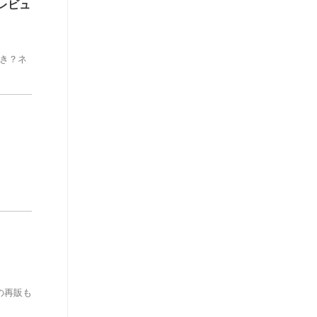
レビュ
き？ネ
！
の再販も