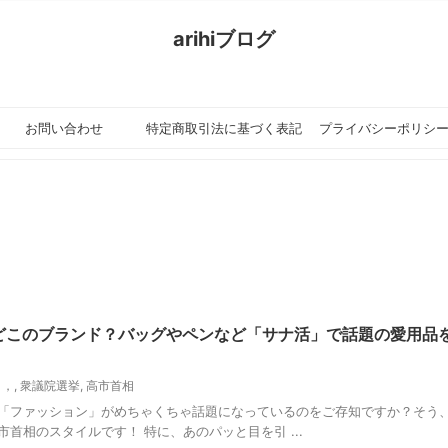
arihiブログ
ちょ
お問い合わせ
特定商取引法に基づく表記
プライバシーポリシ
の設定
どこのブランド？バッグやペンなど「サナ活」で話題の愛用品
ト，
,
衆議院選挙
,
高市首相
る「ファッション」がめちゃくちゃ話題になっているのをご存知ですか？そう
首相のスタイルです！ 特に、あのパッと目を引 ...