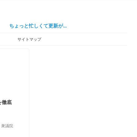
っと忙しくて更新が…
ー
サイトマップ
を徹底
、衆議院