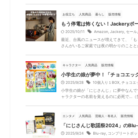
お役立ち
人気商品
暮らし
販売情報
もう停電は怖くない！Jacker
2025/10/11
Amazon
,
Jackery
,
セール
最近、台風のニュースが増えてきて、「も
さんがいるご家庭では夜の明かりのこととか
キャラクター
人気商品
販売情報
小学生の娘が夢中！「チョコエッ
2025/9/28
10個入り１BOX
,
チョコエ
小学生の娘が「にじさんじ」に夢中なんで
ャラクターの名前を覚えるのに必死で…（笑
エンタメ
人気商品
芸能人・有名人
販売情報
「にじさんじ歌謡祭2024」のBlu
2025/9/24
Blu-ray
,
コンプリートボッ