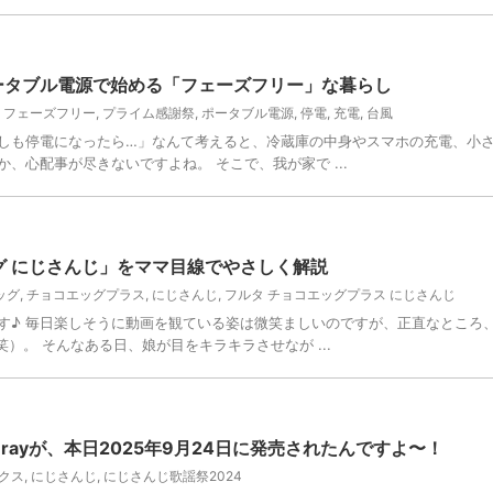
yポータブル電源で始める「フェーズフリー」な暮らし
,
フェーズフリー
,
プライム感謝祭
,
ポータブル電源
,
停電
,
充電
,
台風
しも停電になったら…」なんて考えると、冷蔵庫の中身やスマホの充電、小
、心配事が尽きないですよね。 そこで、我が家で ...
グ にじさんじ」をママ目線でやさしく解説
ッグ
,
チョコエッグプラス
,
にじさんじ
,
フルタ チョコエッグプラス にじさんじ
す♪ 毎日楽しそうに動画を観ている姿は微笑ましいのですが、正直なところ
）。 そんなある日、娘が目をキラキラさせなが ...
-rayが、本日2025年9月24日に発売されたんですよ〜！
クス
,
にじさんじ
,
にじさんじ歌謡祭2024