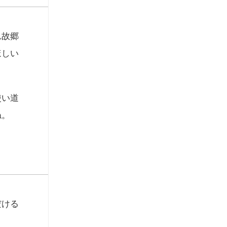
れ故郷
ほしい
使い道
ね。
だける