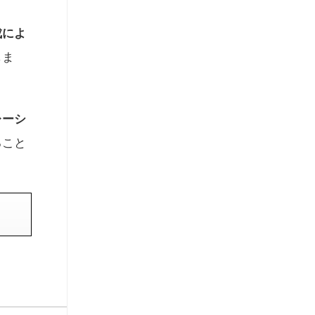
成によ
しま
レーシ
ること