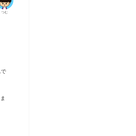
つむ
んで
力ま