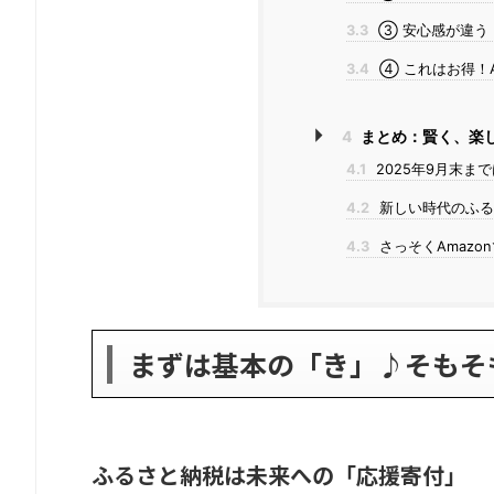
3.3
③ 安心感が違う
3.4
④ これはお得！A
4
まとめ：賢く、楽
4.1
2025年9月末ま
4.2
新しい時代のふる
4.3
さっそくAmaz
まずは基本の「き」♪そもそ
ふるさと納税は未来への「応援寄付」