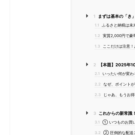
1
まずは基本の「き」
1.1
ふるさと納税は未
1.2
実質2,000円で
1.3
ここだけは注意！
2
【本題】2025年
2.1
いったい何が変わ
2.2
なぜ、ポイントが
2.3
じゃあ、もうお得
3
これからの新常識！
3.1
① いつものお買
3.2
② 圧倒的な配送