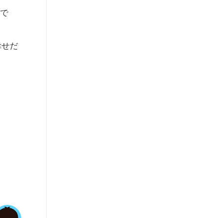
様で
幸せだ