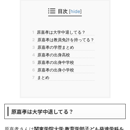
目次
[
hide
]
1
原嘉孝は大学中退してる？
2
原嘉孝は教員免許を持ってる？
3
原嘉孝の学歴まとめ
4
原嘉孝の出身高校
5
原嘉孝の出身中学校
6
原嘉孝の出身小学校
7
まとめ
原嘉孝は大学中退してる？
原嘉孝さんは
関東学院大学 教育学部子ども発達学科を