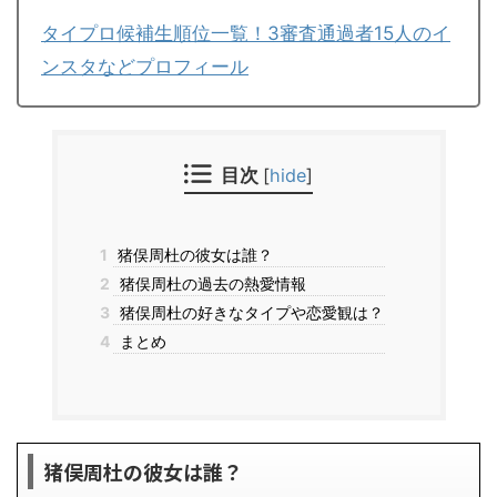
タイプロ候補生順位一覧！3審査通過者15人のイ
ンスタなどプロフィール
目次
[
hide
]
1
猪俣周杜の彼女は誰？
2
猪俣周杜の過去の熱愛情報
3
猪俣周杜の好きなタイプや恋愛観は？
4
まとめ
猪俣周杜の彼女は誰？