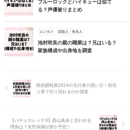
ブルーロックとハイキューは似て
る？声優被りまとめ
エンタメ
芸能人・有名人
池村咲良の親の職業は？兄はいる？
家族構成や出身地を調査
呪術廻戦展2024の当日券の買い方！前売
り券で売り切れるのか調査
【バチェロレッテ3】西山真央と言われる
理由は？女性候補が誰か予想！