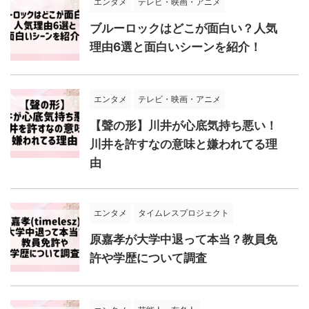
エンタメ
テレビ・映画・アニメ
ブルーロックはどこが面白い？人気
理由6選と面白いシーンを紹介！
エンタメ
テレビ・映画・アニメ
【聲の形】川井が心底気持ち悪い！
川井を許すなの意味と嫌われてる理
由
エンタメ
タイムレスプロジェクト
原嘉孝が大学中退って本当？教員免
許や学歴について調査