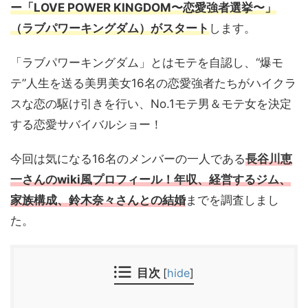
ー「LOVE POWER KINGDOM〜恋愛強者選挙〜」
（ラブパワーキングダム）がスタート
します。
「ラブパワーキングダム」とはモテを自認し、“爆モ
テ”人生を送る美男美女16名の恋愛強者たちがハイクラ
スな恋の駆け引きを行い、No.1モテ男＆モテ女を決定
する恋愛サバイバルショー！
今回は気になる16名のメンバーの一人である
長谷川恵
一さんのwiki風プロフィール！年収、
経営する
ジム
、
家族構成、鈴木奈々さんとの結婚
までを調査しまし
た。
目次
[
hide
]