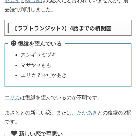
セカイ
と
ゆづき
は元恋人だと言われていませんが、消
去法で判明しました。
【ラブトランジット2】4話までの相関図
復縁を望んでいる
スンギ→ミヅキ
マサヤ→もも
エリカ？→たかあき
エリカ
は復縁を望んでいるのか不明です。
まさととの新しい恋、または、
たかあき
との復縁の2択
です。
新しい恋で両思い