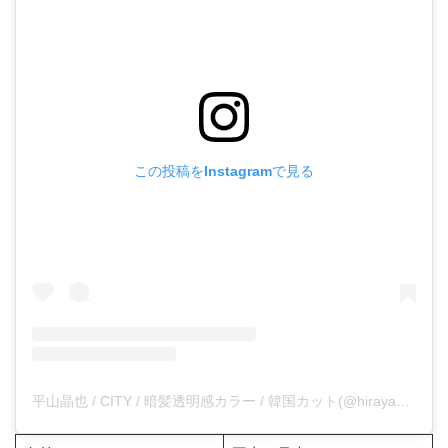
この投稿をInstagramで見る
平山晶也 / CITY / 暗髪透明感カラー / 韓国カット(@hirayama_masaya29)がシェアした投稿