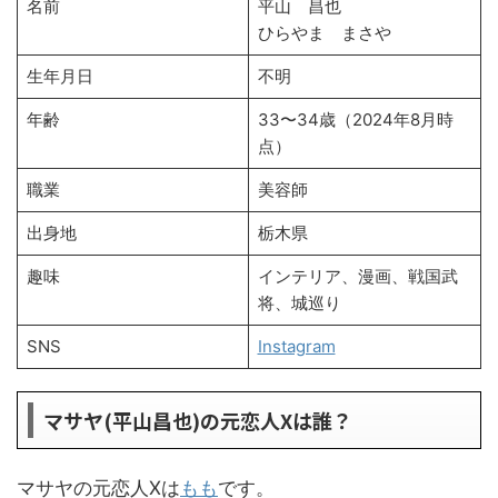
名前
平山 昌也
ひらやま まさや
生年月日
不明
年齢
33〜34歳（2024年8月時
点）
職業
美容師
出身地
栃木県
趣味
インテリア、漫画、戦国武
将、城巡り
SNS
Instagram
マサヤ(平山昌也)の元恋人Xは誰？
マサヤの元恋人Xは
もも
です。