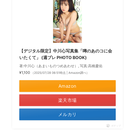
【デジタル限定】中川心写真集「噂のあのコに会
いたくて」 (週プレ PHOTO BOOK)
著:中川心（あまいものつめあわせ）, 写真:高橋慶佑
¥1,100
（2025/07/28 06:51時点 | Amazon調べ）
Amazon
楽天市場
メルカリ
ポチップ