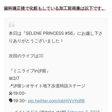
歯科矯正後で化粧もしている加工前画像は以下です。
本日は『SELENE PRINCESS #56』にお越し下さ
りありがとうございました！
次回のライブは💁‍♀️
『ミニライブin汐留』
📅2/7
📍汐留シオサイト地下歩道特設ステージ
🎤19:00-
🗣️19:30-
pic.twitter.com/obHtVnYoR6
— イイトコドリ (@itoko_staff)
February 2, 2025