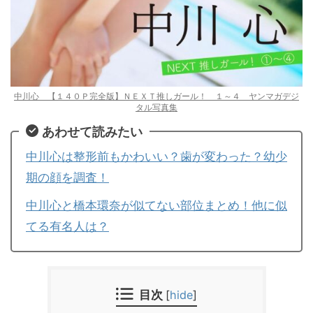
中川心 【１４０Ｐ完全版】ＮＥＸＴ推しガール！ １～４ ヤンマガデジ
タル写真集
あわせて読みたい
中川心は整形前もかわいい？歯が変わった？幼少
期の顔を調査！
中川心と橋本環奈が似てない部位まとめ！他に似
てる有名人は？
目次
[
hide
]