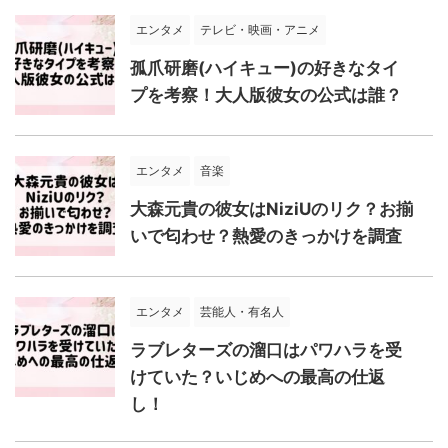
エンタメ
テレビ・映画・アニメ
孤爪研磨(ハイキュー)の好きなタイ
プを考察！大人版彼女の公式は誰？
エンタメ
音楽
大森元貴の彼女はNiziUのリク？お揃
いで匂わせ？熱愛のきっかけを調査
エンタメ
芸能人・有名人
ラブレターズの溜口はパワハラを受
けていた？いじめへの最高の仕返
し！