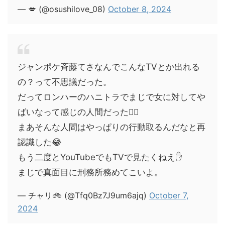
— 💋 (@osushilove_08)
October 8, 2024
ジャンポケ斉藤てさなんでこんなTVとか出れる
の？って不思議だった。
だってロンハーのハニトラでまじで女に対してや
ばいなって感じの人間だった🙂‍↕️
まあそんな人間はやっぱりの行動取るんだなと再
認識した😂
もう二度とYouTubeでもTVで見たくねえ✋
まじで真面目に刑務所務めてこいよ。
— チャリ🚲 (@Tfq0Bz7J9um6ajq)
October 7,
2024