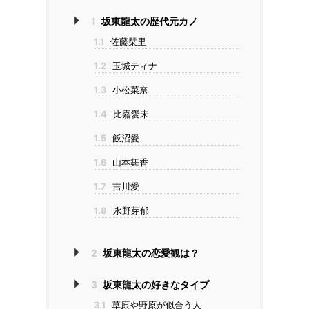
1
坂東龍太の歴代元カノ
1.1
佐藤栞里
1.2
玉城ティナ
1.3
小松菜奈
1.4
比嘉愛未
1.5
飯沼愛
1.6
山本舞香
1.7
吉川愛
1.8
永野芽郁
2
坂東龍太の恋愛観は？
3
坂東龍太の好きなタイプ
3.1
草原や野原が似合う人