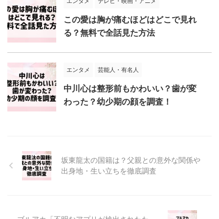
エンタメ
テレビ・映画・アニメ
この愛は胸が痛むほどはどこで見れ
る？無料で全話見た方法
エンタメ
芸能人・有名人
中川心は整形前もかわいい？歯が変
わった？幼少期の顔を調査！
坂東龍太の国籍は？父親との意外な関係や
出身地・生い立ちを徹底調査