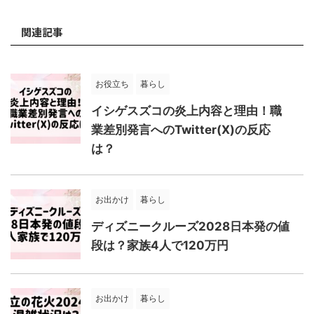
関連記事
お役立ち
暮らし
イシゲスズコの炎上内容と理由！職
業差別発言へのTwitter(X)の反応
は？
お出かけ
暮らし
ディズニークルーズ2028日本発の値
段は？家族4人で120万円
お出かけ
暮らし