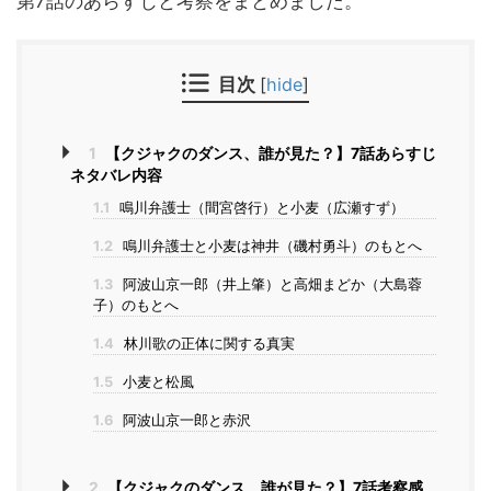
第7話のあらすじと考察をまとめました。
目次
[
hide
]
1
【クジャクのダンス、誰が見た？】7話あらすじ
ネタバレ内容
1.1
鳴川弁護士（間宮啓行）と小麦（広瀬すず）
1.2
鳴川弁護士と小麦は神井（磯村勇斗）のもとへ
1.3
阿波山京一郎（井上肇）と高畑まどか（大島蓉
子）のもとへ
1.4
林川歌の正体に関する真実
1.5
小麦と松風
1.6
阿波山京一郎と赤沢
2
【クジャクのダンス、誰が見た？】7話考察感