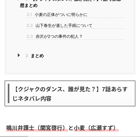
想まとめ
2.1
小麦の正体がついに明らかに
2.2
山下春生が遺した手紙について
2.3
赤沢が2つの事件の犯人？
3
まとめ
【クジャクのダンス、誰が見た？】7話あらす
じネタバレ内容
鳴川弁護士（間宮啓行）
と
小麦（広瀬すず）