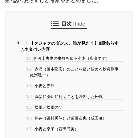
第7話のあらすじと考察をまとめました。
目次
[
hide
]
1
【クジャクのダンス、誰が見た？】8話あらす
じネタバレ内容
1.1
阿波山夫妻の事故を知る小麦（広瀬すず）
1.2
赤沢（藤本隆宏）のことを疑い始める秋貞刑事
（絃瀬聡一）
1.3
小麦と赤沢
1.4
両親に会いに行くことを決断した松風
1.5
松風と松風の父
1.6
神井（磯村勇斗）と遠藤友也（成田凌）
1.7
小麦と京子（西田尚美）