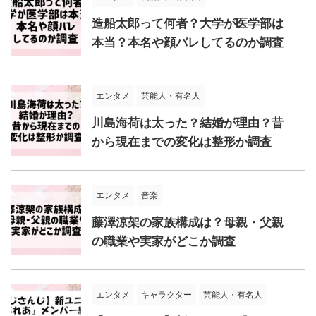
造船太郎って何者？大学が医学部は
本当？本名や顔バレしてるのか調査
エンタメ
芸能人・有名人
川島海荷は太った？結婚が理由？昔
から現在までの変化は整形か調査
エンタメ
音楽
藤澤涼架の家族構成は？母親・父親
の職業や実家がどこか調査
エンタメ
キャラクター
芸能人・有名人