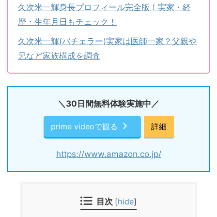
久次米一輝身長プロフィール完全版！実家・経
歴・生年月日もチェック！
久次米一輝(バチェラー)実家は医師一家？父親や
兄など家族構成を調査
＼30日間無料体験実施中／
prime videoで観る
詳細
https://www.amazon.co.jp/
目次
[
hide
]