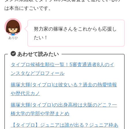
は本当にすごいです。
努力家の篠塚さんをこれからも応援し
たい！
ありひ
あわせて読みたい
タイプロ候補生順位一覧！5審査通過者8人のイ
ンスタなどプロフィール
篠塚大輝(タイプロ)は彼女いる？過去の熱愛情報
や歴代元カノ
篠塚大輝(タイプロ)の出身高校は大阪のどこ？一
橋大学の学部や学歴まとめ
【タイプロ】ジュニアは誰が出る？ジュニア枠あ