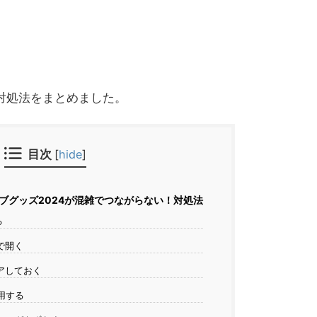
対処法をまとめました。
目次
[
hide
]
イブグッズ2024が混雑でつながらない！対処法
る
で開く
アしておく
用する