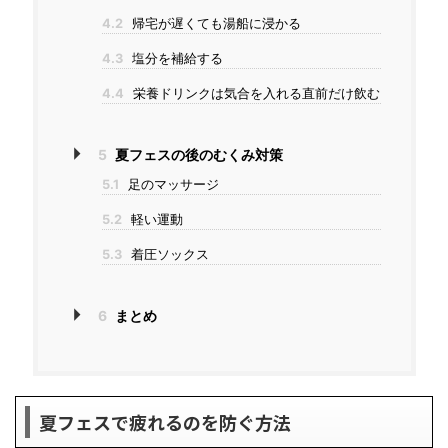
4.2
帰宅が遅くても湯船に浸かる
4.3
塩分を補給する
4.4
栄養ドリンクは気合を入れる直前だけ飲む
5
夏フェスの後のむくみ対策
5.1
足のマッサージ
5.2
軽い運動
5.3
着圧ソックス
6
まとめ
夏フェスで疲れるのを防ぐ方法