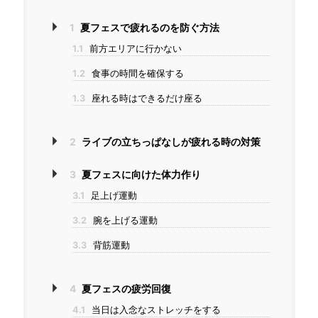
1
夏フェスで疲れるのを防ぐ方法
1.1
前方エリアに行かない
1.2
食事の時間を確保する
1.3
座れる時はできるだけ座る
2
ライブの立ちっぱなしが疲れる時の対策
3
夏フェスに向けた体力作り
3.1
足上げ運動
3.2
腕を上げる運動
3.3
背筋運動
4
夏フェスの疲労回復
4.1
当日は入念なストレッチをする