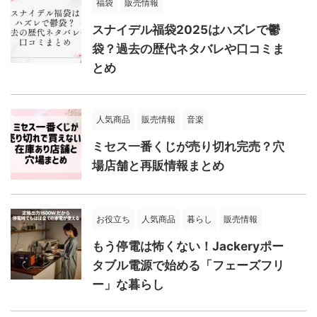
福袋
販売情報
スナイデル福袋2025はハズレで鬱
袋？過去の歴代ネタバレや口コミま
とめ
人気商品
販売情報
音楽
ミセス一番くじが売り切れ完売？穴
場店舗と再販情報まとめ
お役立ち
人気商品
暮らし
販売情報
もう停電は怖くない！Jackeryポー
タブル電源で始める「フェーズフリ
ー」な暮らし