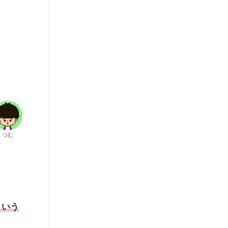
つむ
という