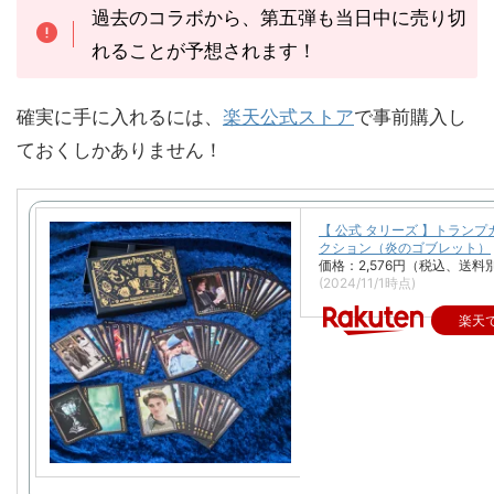
過去のコラボから、第五弾も当日中に売り切
れることが予想されます！
確実に手に入れるには、
楽天公式ストア
で事前購入し
ておくしかありません！
【 公式 タリーズ 】トラン
クション（炎のゴブレット）
価格：2,576円（税込、送料別
(2024/11/1時点)
楽天