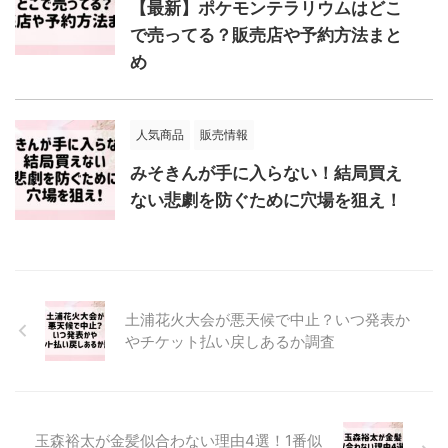
【最新】ポケモンテラリウムはどこ
で売ってる？販売店や予約方法まと
め
人気商品
販売情報
みそきんが手に入らない！結局買え
ない悲劇を防ぐために穴場を狙え！
土浦花火大会が悪天候で中止？いつ発表か
やチケット払い戻しあるか調査
玉森裕太が金髪似合わない理由4選！1番似