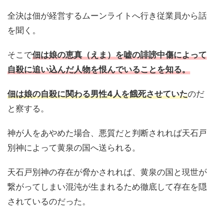
全決は佃が経営するムーンライトへ行き従業員から話
を聞く。
そこで
佃は娘の恵真（えま）を嘘の誹謗中傷によって
自殺に追い込んだ人物を恨んでいることを知る。
佃は娘の自殺に関わる男性4人を餓死させていた
のだ
と察する。
神が人をあやめた場合、悪質だと判断されれば天石戸
別神によって黄泉の国へ送られる。
天石戸別神の存在が脅かされれば、黄泉の国と現世が
繋がってしまい混沌が生まれるため徹底して存在を隠
されているのだった。