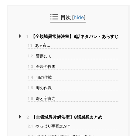
目次
[
hide
]
1
【全領域異常解決室】8話ネタバレ・あらすじ
1.1
ある夜…
1.2
警察にて
1.3
全決の捜査
1.4
佃の作戦
1.5
寿の作戦
1.6
寿と宇喜之
2
【全領域異常解決室】8話感想まとめ
2.1
やっぱり宇喜之か？