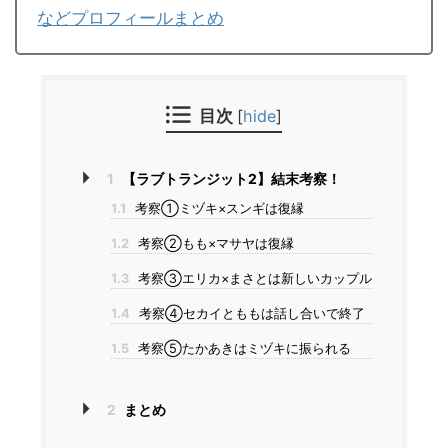
などプロフィールまとめ
目次
[
hide
]
1
【ラブトランジット2】結末考察！
1.1
考察①ミヅキ×スンギは復縁
1.2
考察②もも×マサヤは復縁
1.3
考察③エリカ×まさとは新しいカップル
1.4
考察④セカイとももは話し合いで終了
1.5
考察⑤たかあきはミヅキに振られる
2
まとめ