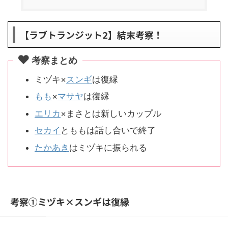
【ラブトランジット2】結末考察！
考察まとめ
ミヅキ×
スンギ
は復縁
もも
×
マサヤ
は復縁
エリカ
×まさとは新しいカップル
セカイ
とももは話し合いで終了
たかあき
はミヅキに振られる
考察①ミヅキ×スンギは復縁